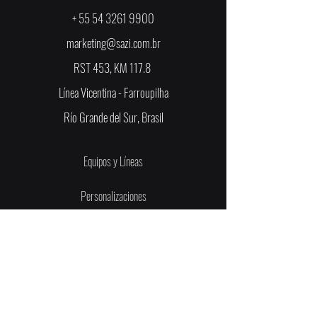
+
55 54 3261 9900
marketing@sazi.com.br
RST 453, KM 117.8
Línea Vicentina - Farroupilha
Río Grande del Sur, Brasil
Equipos y Líneas
Personalizaciones
supervisión
SAC y Repuestos
Contacto