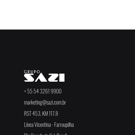
< Anterior
+ 55 54 3261 9900
marketing@sazi.com.br
RST 453, KM 117.8
Línea Vicentina - Farroupilha