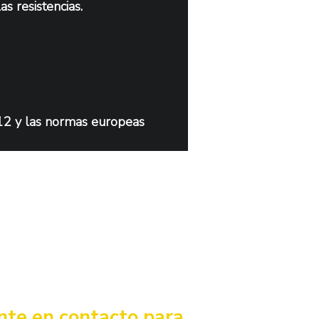
s resistencias.
12 y las normas europeas 
nte en contacto para