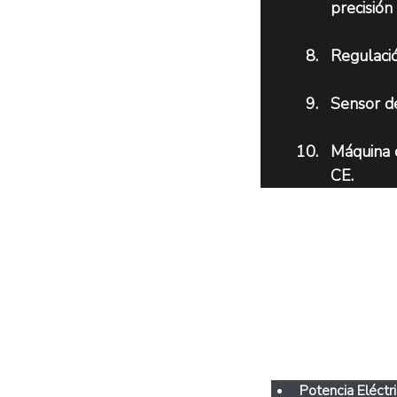
precisión
Regulació
Sensor de
Máquina 
CE.
Cara
Potencia Eléct