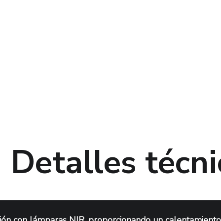
​Detalles técn
ión con lámparas NIR, proporcionando un calentamiento r