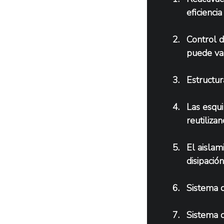
eficiencia
Control 
puede var
Estructur
Las esqui
reutiliza
El aislam
disipación
Sistema d
Sistema d