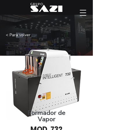
< Para volver
Formador de
Vapor
MOD. 732