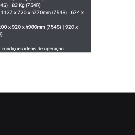
4S) | 83 Kg (754R)
 
1127 x 720 x h770mm (754S) | 674 x 
00 x 920 x h980mm (754S) | 920 x 
R)
 condições ideais de operação