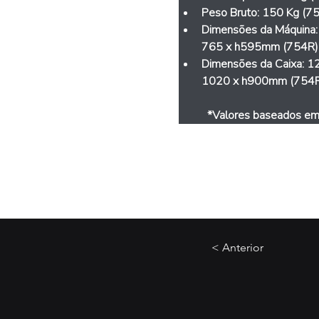
Peso Bruto: 
150 Kg (75
Dimensões da Máquina:
765 x h595mm (754R)
Dimensões da Caixa: 
12
1020 x h900mm (754
	*Valores baseados em
< Anterior