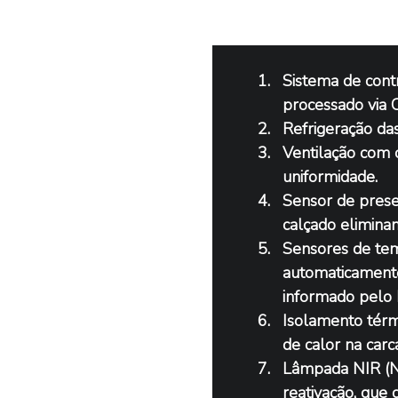
Sistema de cont
processado via 
Refrigeração das
Ventilação com 
uniformidade.
Sensor de pres
calçado elimina
Sensores de tem
automaticamente
informado pelo
Isolamento térmi
de calor na carc
Lâmpada NIR (Ne
reativação, que 