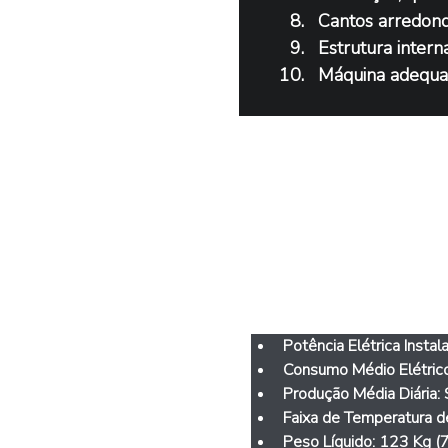
Cantos arredond
Estrutura intern
Máquina adequad
Caract
Potência Elétrica Instala
Consumo Médio Elétrico
Produção Média Diária: 
Faixa de Temperatura d
Peso Líquido: 
123 Kg (