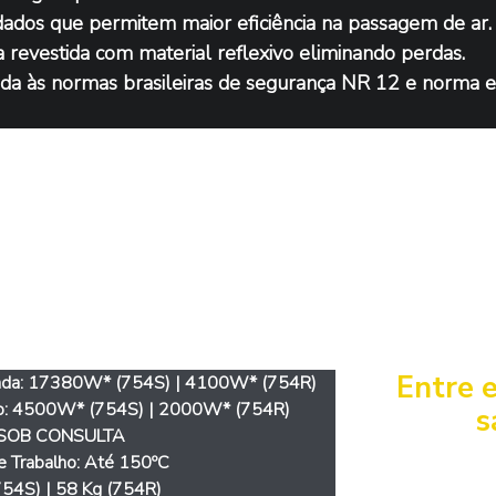
ados que permitem maior eficiência na passagem de ar.
a revestida com material reflexivo eliminando perdas.
a às normas brasileiras de segurança NR 12 e norma e
erísticas
Entre 
da: 
17380W* (754S) | 4100W* (754R)
: 
4500W* (754S) | 2000W* (754R)
s
SOB CONSULTA
e Trabalho: Até 150ºC
754S) | 58 Kg (754R)