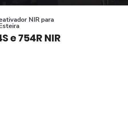
eativador NIR para
Esteira
S e 754R NIR