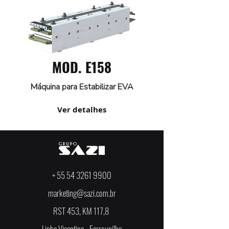
MOD. E158
Máquina para Estabilizar EVA
Ver detalhes
+
55 54 3261 9900
marketing@sazi.com.br
RST 453, KM 117,8
Linha Vicentina - Farroupilha