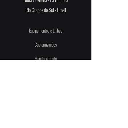
Rio Grande do Sul - Brasil
Equipamentos e Linhas
Customizações
Monitoramento
SAC e Peças de Reposição
Contato
Receba nossas novidades
Email