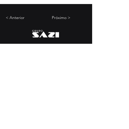
< Anterior
Próximo >
+
55 54 3261 9900
marketing@sazi.com.br
RST 453, KM 117,8
Linha Vicentina - Farroupilha
Rio Grande do Sul - Brasil
Equipamentos e Linhas
Customizações