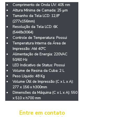
Comprimento de Onda UV: 405 nm
Altura Mínima de Camada: 25 
μm
Tamanho da Tela LCD: 12,8" 
(277x156mm)
Resolução da Tela LCD: 6K 
(5448x3064)
Controle de Temperatura: Possui
Temperatura Interna da Área de 
Impressão: Até 40ºC
Alimentação de Energia: 220VAC 
50/60 Hz
LED Indicativo de Status: Possui
Volume de Resina da Cuba: 2 L
Peso Líquido: 48 Kg
Volume Útil de Impressão (C x L x A): 
277 x 156 x h300mm
Dimensões da Máquina 
(C x L x A)
: 5
50 
x 510 x h700 mm
Entre em contato