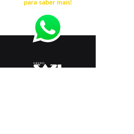
para saber mais!
< Anterior
Próximo >
+
55 54 3261 9900
marketing@sazi.com.br
RST 453, KM 117,8
Linha Vicentina - Farroupilha
Rio Grande do Sul - Brasil